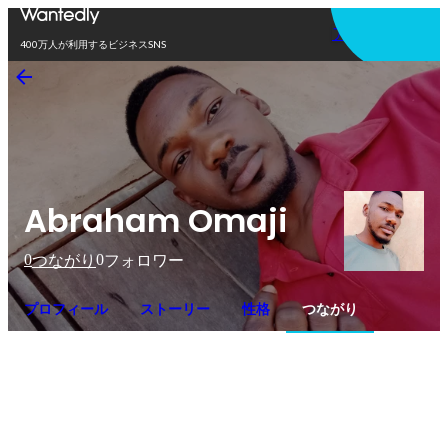
アプリを使う
400万人が利用するビジネスSNS
Abraham Omaji
0
0
つながり
フォロワー
プロフィール
ストーリー
性格
つながり