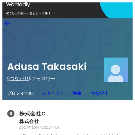
アプリを使う
400万人が利用するビジネスSNS
Adusa Takasaki
0
0
つながり
フォロワー
プロフィール
ストーリー
性格
つながり
株式会社C
株式会社
2014年10月
-
2021年4月