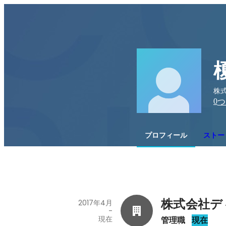
株式
0
つ
プロフィール
ストー
株式会社デ
2017年4月
-
現在
管理職
現在