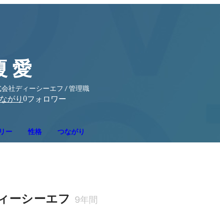
榎 愛
会社ディーシーエフ / 管理職
0
ながり
フォロワー
リー
性格
つながり
ィーシーエフ
9年間