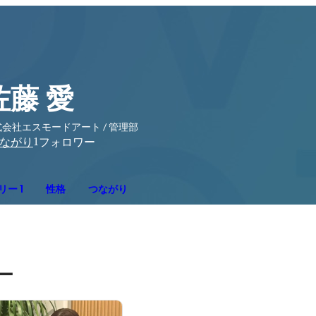
佐藤 愛
会社エスモードアート / 管理部
1
ながり
フォロワー
ー 1
性格
つながり
ー