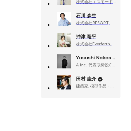
株式会社エスモードアート, P2C事業部・ディレクター
石川 森生
株式会社RESORT, 代表取締役CEO
沖津 竜平
株式会社Everforth, CCO
Yasushi Nakashima
A Inc., 代表取締役CEO
田村 圭介
建築家, 模型作品・執筆活動