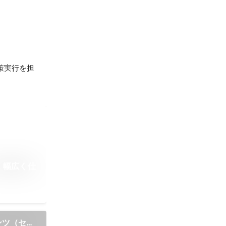
策実行を担
、幅広く仕
テンツ（セミ