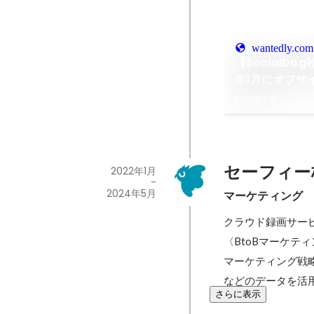
wantedly.com
【SocialDo
年1月にオフサ
施しました！
2025年2月
セーフィー
2022年1月
-
2024年5月
マーケティング
クラウド録画サービス
〈BtoBマーケティ
マーケティング戦略立案
などのデータを活
さらに表示