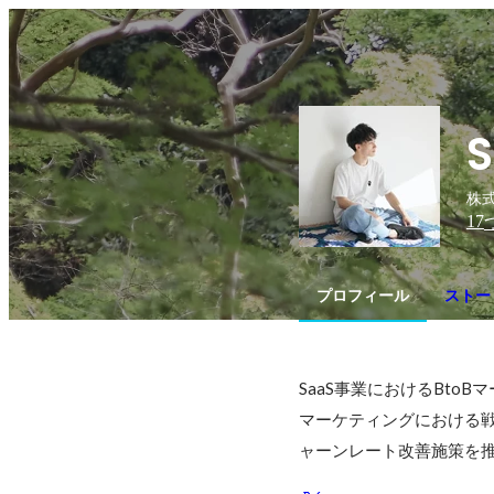
S
株式
17
プロフィール
ストーリ
SaaS事業におけるBtoB
マーケティングにおける
ャーンレート改善施策を