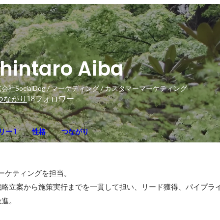
hintaro Aiba
会社SocialDog / マーケティング / カスタマーマーケティング
18
つながり
フォロワー
ー 1
性格
つながり
マーケティングを担当。

戦略立案から施策実行までを一貫して担い、リード獲得、パイプラ
推進。