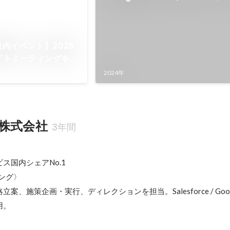
ナーコンテンツ）
g社内イベント】2025
イトミーティングを実
2024年
株式会社
3年間
国内シェアNo.1

ング〉

、施策企画・実行、ディレクションを担当。Salesforce / Google A
用。