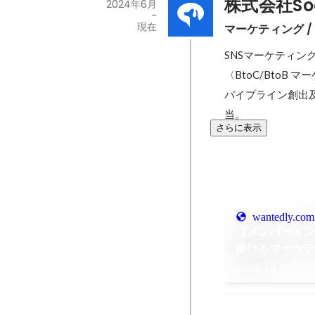
株式会社Soc
2024年6月
-
現在
マーケティング 
SNSマーケティング
〈BtoC/BtoB マ
パイプライン創出
当。
さらに表示
wantedly.com
【メンバーイン
掛けるマーケティ
2025年3月