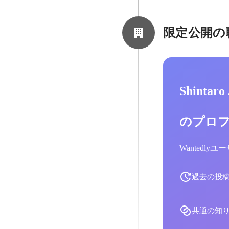
限定公開の
Shintar
のプロ
Wantedl
過去の投
共通の知