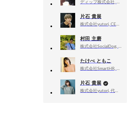
ディップ株式会社, BizOps本部長
片石 貴展
株式会社yutori, CEO , Co-Founder
村田 主磨
株式会社SocialDog, エンジニア
たけべ ともこ
株式会社SmartHR, 広報・PR
片石 貴展
株式会社yutori, 代表取締役社長