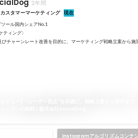
ialDog
2年間
/ カスタマーマーケティング
現在
ツール国内シェアNo.1

ーケティング〉

及びチャーンレート改善を目的に、マーケティング戦略立案から施
タビュー】“ユーザー視点”を武器に。戦略立案から実行まで
ングへの挑戦 | 株式会社SocialDog
Instagramアルゴリズムコン