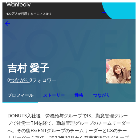
アプリを使う
400万人が利用するビジネスSNS
吉村 愛子
0
0
つながり
フォロワー
プロフィール
ストーリー
性格
つながり
DONUTS入社後　労務給与グループでIS、勤怠管理グルー
プで社労士TMを経て、勤怠管理グループのチームリーダー
へ。その後FS/ENTグループのチームリーダーとCXのチー
ムリーダーを兼任、2023年10月から営業支援Gのグループ