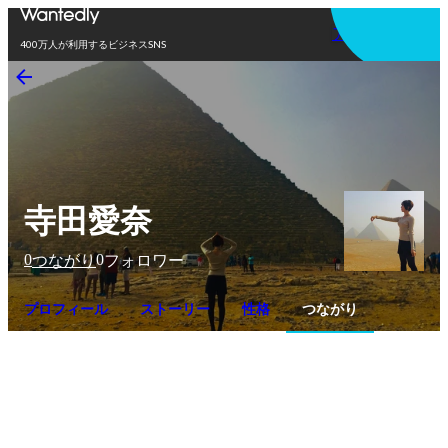
アプリを使う
400万人が利用するビジネスSNS
寺田愛奈
0
0
つながり
フォロワー
プロフィール
ストーリー
性格
つながり