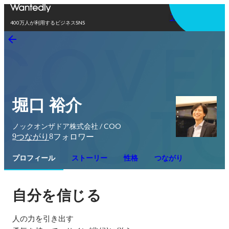
アプリを使う
400万人が利用するビジネスSNS
堀口 裕介
ノックオンザドア株式会社 / COO
9
8
つながり
フォロワー
プロフィール
ストーリー
性格
つながり
自分を信じる
人の力を引き出す
