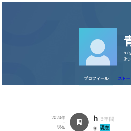
h / 
0
つ
プロフィール
ストー
h
2023年
3年間
-
現在
g
現在