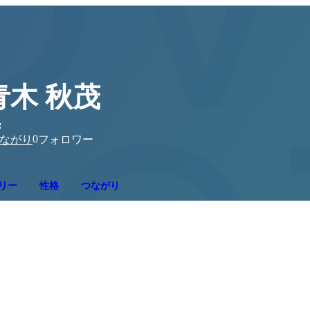
青木 秋茂
g
0
ながり
フォロワー
リー
性格
つながり