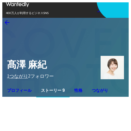
アプリを使う
400万人が利用するビジネスSNS
髙澤 麻紀
1
2
つながり
フォロワー
プロフィール
ストーリー 9
性格
つながり