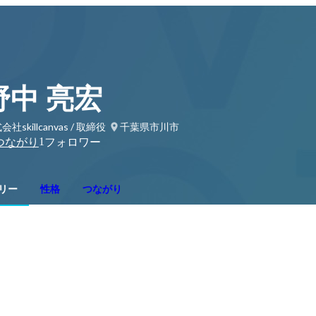
野中 亮宏
社skillcanvas / 取締役
千葉県市川市
1
つながり
フォロワー
リー
性格
つながり