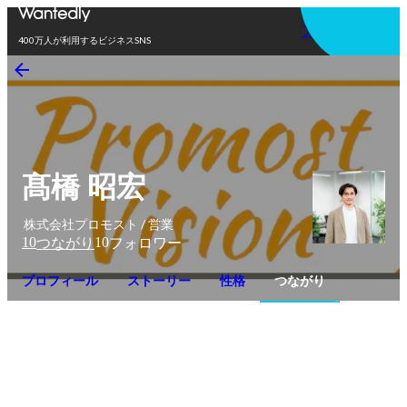
アプリを使う
400万人が利用するビジネスSNS
髙橋 昭宏
株式会社プロモスト / 営業
10
10
つながり
フォロワー
プロフィール
ストーリー
性格
つながり