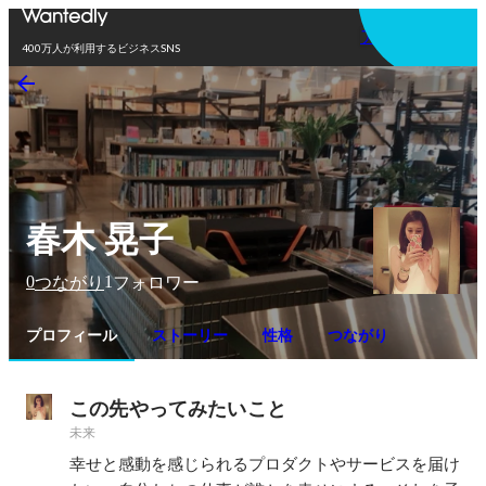
アプリを使う
400万人が利用するビジネスSNS
春木 晃子
0
1
つながり
フォロワー
プロフィール
ストーリー
性格
つながり
この先やってみたいこと
未来
幸せと感動を感じられるプロダクトやサービスを届け