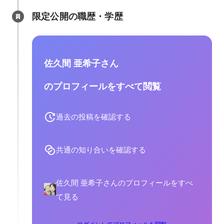
ニティマネージャー職と兼務で担
のメディアと
限定公開の職歴・学歴
当しています。
携支援、その
ザリーなど、
いただきまし
佐久間 亜希子さん
のプロフィールをすべて閲覧
過去の投稿を確認する
共通の知り合いを確認する
佐久間 亜希子さんのプロフィールをすべ
て見る