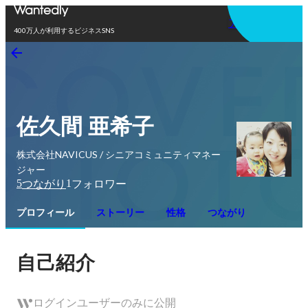
アプリを使う
400万人が利用するビジネスSNS
佐久間 亜希子
株式会社NAVICUS / シニアコミュニティマネー
ジャー
5
1
つながり
フォロワー
プロフィール
ストーリー
性格
つながり
自己紹介
ログインユーザーのみに公開