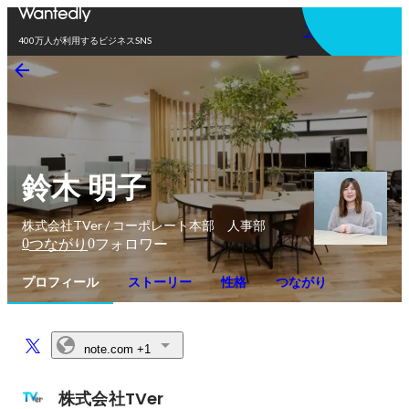
アプリを使う
400万人が利用するビジネスSNS
鈴木 明子
株式会社TVer / コーポレート本部 人事部
0
0
つながり
フォロワー
プロフィール
ストーリー
性格
つながり
note.com
+1
株式会社TVer