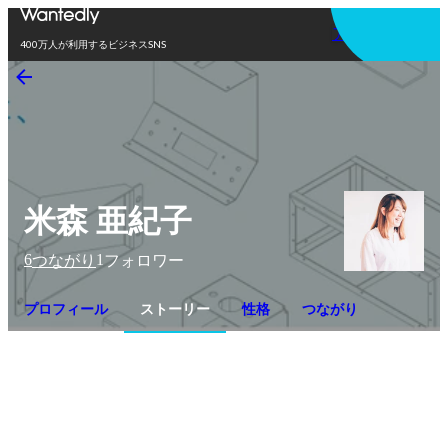
アプリを使う
400万人が利用するビジネスSNS
米森 亜紀子
6
1
つながり
フォロワー
プロフィール
ストーリー
性格
つながり