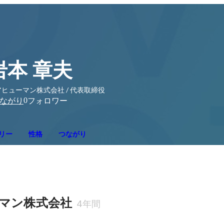
岩本 章夫
ヒューマン株式会社 / 代表取締役
0
ながり
フォロワー
リー
性格
つながり
マン株式会社
4年間