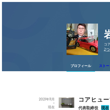
コア
2
つ
プロフィール
ストー
コアヒュー
2021年11月
-
現在
代表取締役
現在