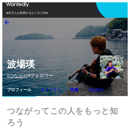
アプリを使う
400万人が利用するビジネスSNS
波場瑛
0
0
つながり
フォロワー
プロフィール
ストーリー
性格
つながり
つながってこの人をもっと知
ろう