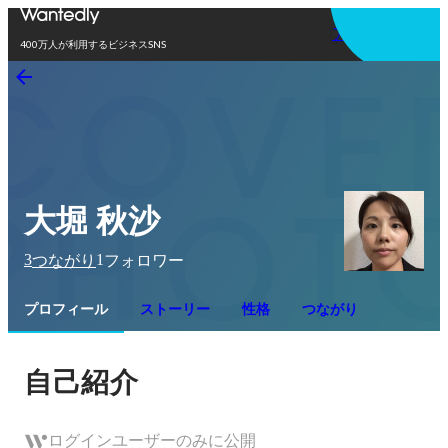
アプリを使う
400万人が利用するビジネスSNS
大堀 秋沙
3
1
つながり
フォロワー
プロフィール
ストーリー
性格
つながり
自己紹介
ログインユーザーのみに公開