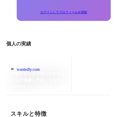
ログインしてプロフィールを閲覧
個人の実績
wantedly.com
「ワーキングマザーだからと
いって遠慮してほしくない」
――自分で働き方をデザイン
2018年4月
する職場環境とは
スキルと特徴