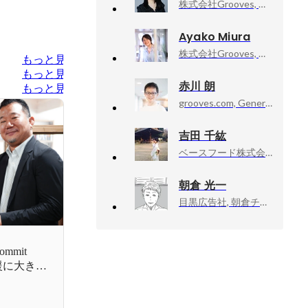
株式会社Grooves, コーポレートグループ・ゼネラルマネージャー
Ayako Miura
株式会社Grooves, クラウドエージェント 事業推進 兼 CEO室
もっと見る
もっと見る
赤川 朗
もっと見る
grooves.com, General Manager
吉田 千紘
ベースフード株式会社, コミュニティマネージャー
朝倉 光一
目黒広告社, 朝倉チーム／クリエイティブ・ディレクター
ommit
援に大きく
しまし