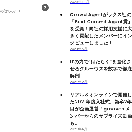
2025年11月
3
の他2人
が+1
Crowd Agentがラクス社の
「Best Commit Agent賞
を受賞！同社の採用支援に
きく貢献したメンバーにイ
タビューしました！
2024年6月
ITの力で"はたらく"を進化さ
せるグルーヴスを数字で徹
解剖！
2021年9月
リアル＆オンラインで開催
た2021年度入社式。新卒2年
目が企画運営！grooves メ
ンバーからのサプライズ動
も。
2021年4月