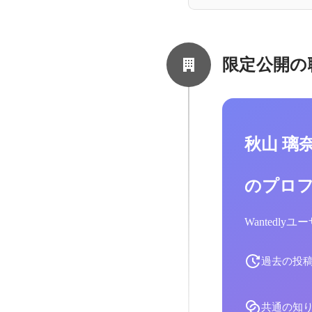
限定公開の
秋山 璃
のプロ
Wantedl
過去の投
共通の知