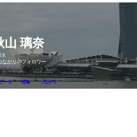
秋山 璃奈
東京
20
つながり
フォロワー
ー 11
性格
つながり