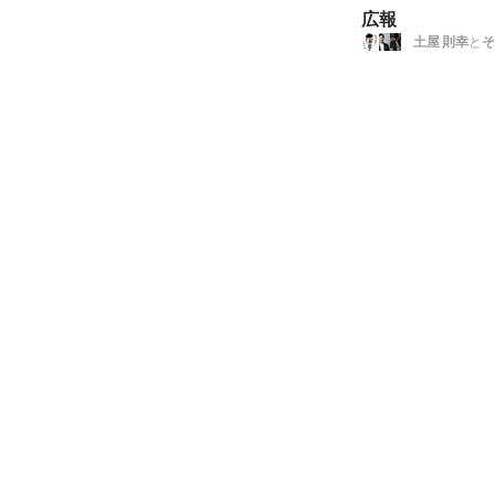
広報
土屋 則幸
と
そ