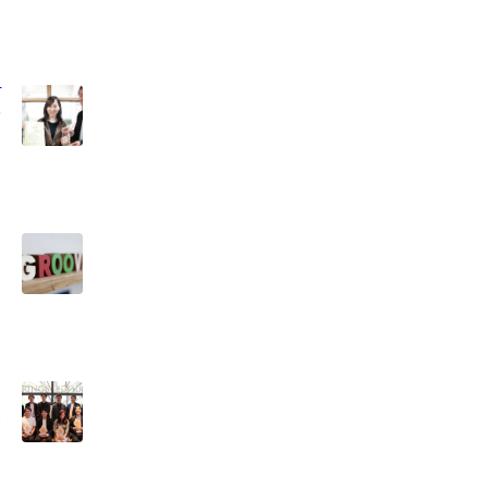
」
大
ン
底
し
画