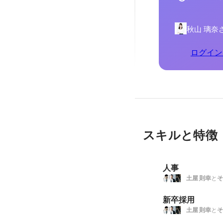
秋山 璃奈
ログイン
スキルと特徴
人事
土屋 則幸
と
そ
新卒採用
土屋 則幸
と
そ