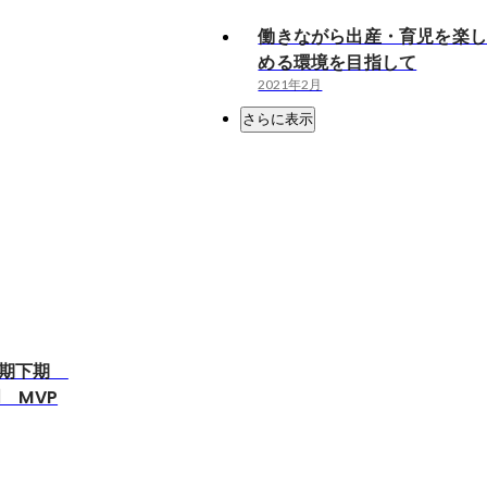
働きながら出産・育児を楽
める環境を目指して
2021年2月
さらに表示
17期下期
門 MVP