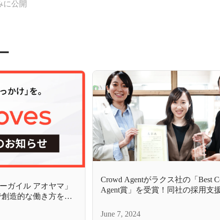
みに公開
ー
Crowd Agentがラクス社の「Best C
 アーガイル アオヤマ」
Agent賞」を受賞！同社の採用支
で創造的な働き方を通
貢献したメンバーにインタビュー
ズへ。
た！
June 7, 2024