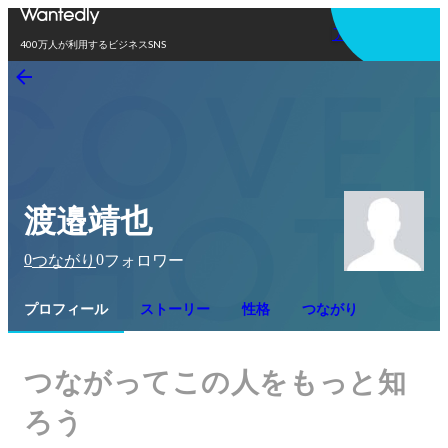
アプリを使う
400万人が利用するビジネスSNS
渡邉靖也
0
0
つながり
フォロワー
プロフィール
ストーリー
性格
つながり
つながってこの人をもっと知
ろう