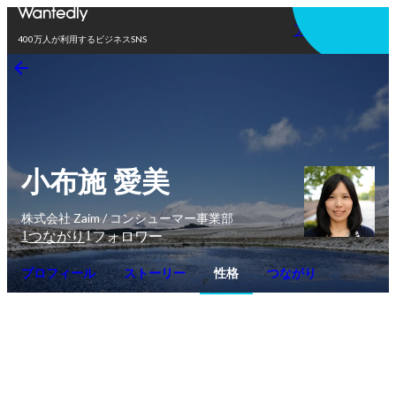
アプリを使う
400万人が利用するビジネスSNS
小布施 愛美
株式会社 Zaim / コンシューマー事業部
1
1
つながり
フォロワー
プロフィール
ストーリー
性格
つながり