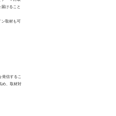
を届けること
イン取材も可
を発信するこ
高め、取材対