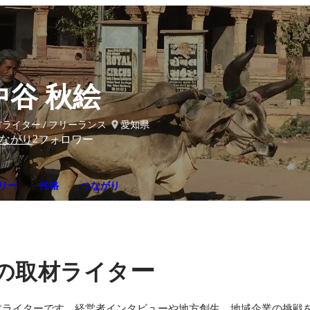
中谷 秋絵
ライター / フリーランス
愛知県
2
ながり
フォロワー
リー
性格
つながり
ー
の取材ライタ
材ライターです。経営者インタビューや地方創生、地域企業の挑戦