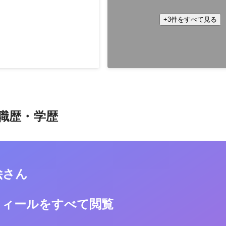
高校生向けの求人サイトにてアポ
ストーリー掲載用の社員インタビ
写真撮影、記事執筆などを担当し
+3件をすべて見る
社員や代表をインタビューし
に中小企業の社長様、人事担当者
力を伝えるストーリー性のあ
タビューを行っております。（記
2022年10月
ています。
いので具体的なサイト名は控えさ
6月
ます）
職歴・学歴
絵さん
フィールをすべて閲覧