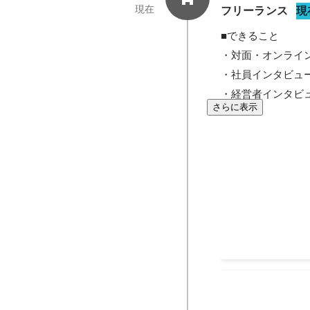
現在
フリーランス
現
■できること

・対面・オンライン
・社員インタビュー
・経営者インタビ
さらに表示
「プレジデン
筆
プレジデント社が
レジデントオンラ
アポ取り、インタ
までを担当してい
2025年11月
社員インタビュー
リー）執筆