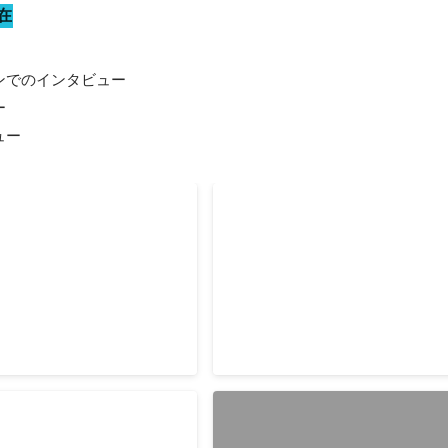
在
でのインタビュー



ュー
トオンライン」にて記事執
「LIFULL HOME’S PRESS
筆
運営する総合情報サイト「プ
「住まいの『本当』と『今』を伝
イン」にて、企画立案から、
セプトに、住まいの情報（オピニ
ビュー、写真撮影、記事執筆
ド、知識、ノウハウなど）を掲載
ます。
ィア「LIFULL HOME’S PRESS
2024年4月
-
2025年8月
アポ取り・インタビュー・写真撮
筆・入稿までを担当しました。添
（Wantedlyのストー
高校生向け求人メディアで記
イト内月間1位を達成しました。