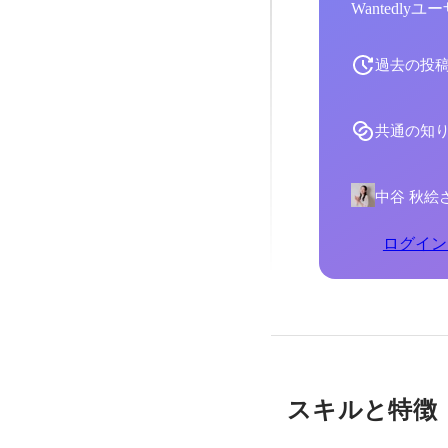
Wantedl
過去の投
共通の知
中谷 秋絵
ログイン
スキルと特徴