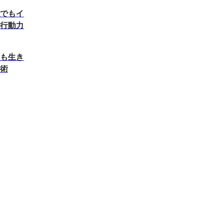
私でもイ
い行動力
ても生き
考術