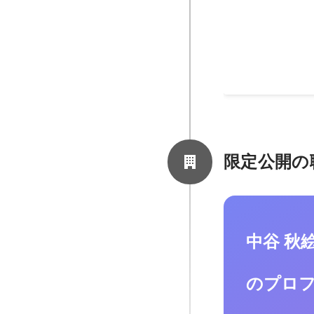
Wantedlyの
ュー記事の作成。
て、人や会社の魅
る記事執筆を行っ
2024年8月
-
2025年
限定公開の
中谷 秋
のプロ