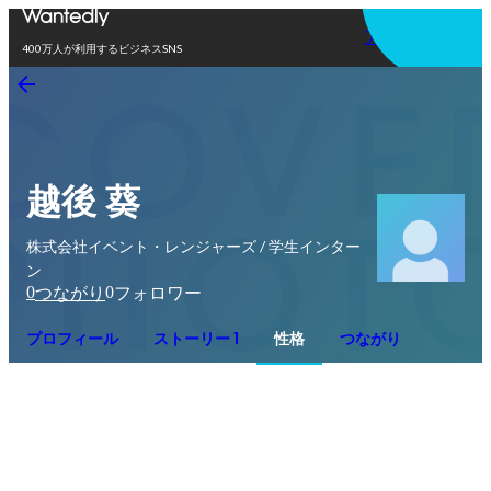
アプリを使う
400万人が利用するビジネスSNS
越後 葵
株式会社イベント・レンジャーズ / 学生インター
ン
0
0
つながり
フォロワー
プロフィール
ストーリー 1
性格
つながり