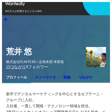
アプリを使う
400万人が利用するビジネスSNS
荒井 悠
株式会社FLINTERS / 企画本部 本部長
15
8
つながり
フォロワー
プロフィール
ストーリー 2
性格
つながり
新卒でデジタルマーケティングを中心とするセプテーニ・
グループに入社。

入社後、一貫して開発・テクノロジー領域を担当。

3年目にベトナムにオフショア開発拠点立ち上げを担当。ベ