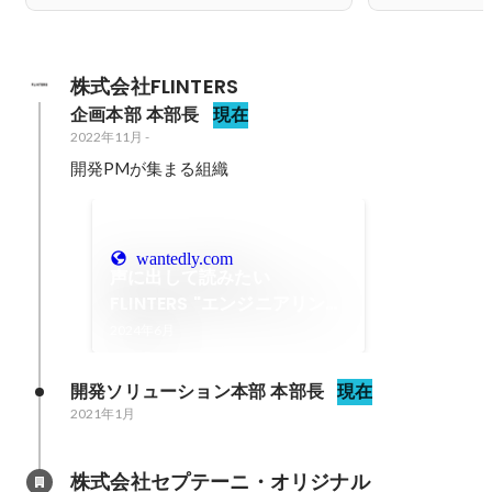
株式会社FLINTERS
企画本部 本部長
現在
2022年11月
-
開発PMが集まる組織
wantedly.com
声に出して読みたい
FLINTERS "エンジニアリング
指針" を声に出して読んでみ
2024年6月
た
開発ソリューション本部 本部長
現在
2021年1月
株式会社セプテーニ・オリジナル