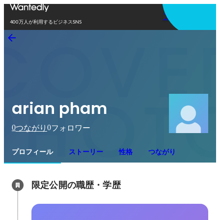
アプリを使う
400万人が利用するビジネスSNS
arian pham
0
0
つながり
フォロワー
プロフィール
ストーリー
性格
つながり
限定公開の職歴・学歴