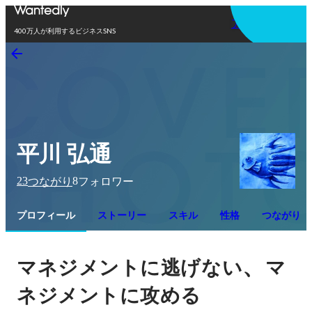
アプリを使う
400万人が利用するビジネスSNS
平川 弘通
23
8
つながり
フォロワー
プロフィール
ストーリー
スキル
性格
つながり
、
マネジメントに逃げない
マ
ネジメントに攻める