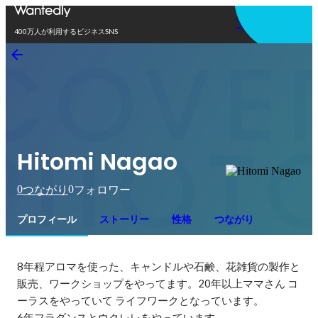
アプリを使う
400万人が利用するビジネスSNS
Hitomi Nagao
0
0
つながり
フォロワー
プロフィール
ストーリー
性格
つながり
8年程アロマを使った、キャンドルや石鹸、花雑貨の製作と
販売、ワークショップをやってます。20年以上ママさん コ
ーラスをやっていて ライフワークとなっています。

6年フラダンスとウクレレをやっています。
