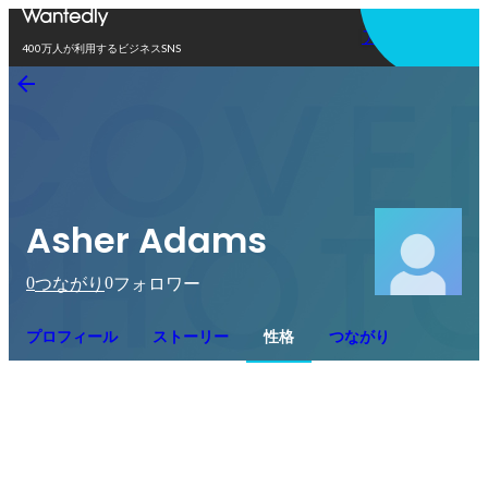
アプリを使う
400万人が利用するビジネスSNS
Asher Adams
0
0
つながり
フォロワー
プロフィール
ストーリー
性格
つながり