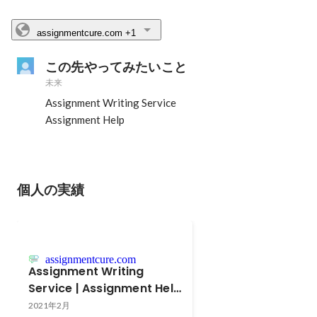
assignmentcure.com
+1
この先やってみたいこと
未来
Assignment Writing Service

Assignment Help
個人の実績
assignmentcure.com
Assignment Writing
Service | Assignment Help
Online
2021年2月