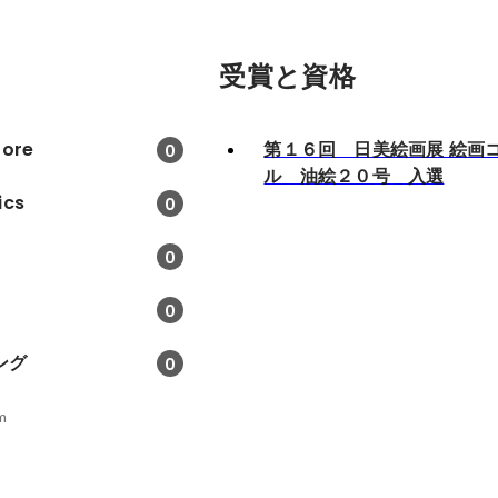
受賞と資格
tore
第１６回 日美絵画展 絵画
0
ル 油絵２０号 入選
ics
0
0
0
ング
0
m