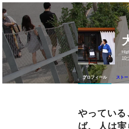
Hi
10
プロフィール
ストー
やっている
、
ば
人は実