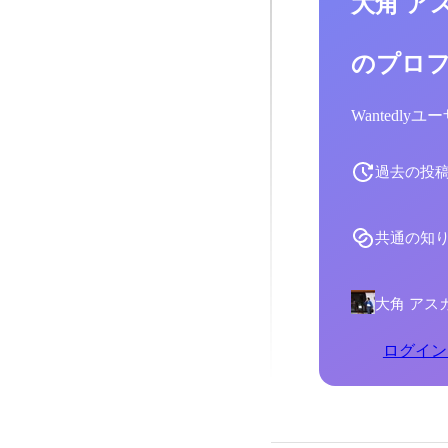
大角 ア
のプロ
Wantedl
過去の投
共通の知
大角 アス
ログイン