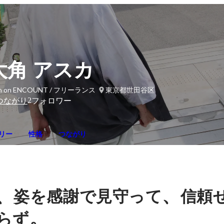
大角 アスカ
gh on ENCOUNT / フリーランス
東京都世田谷区
2
つながり
フォロワー
リー
性格
つながり
、
、
姿を感謝で見守って
信頼
。
らず