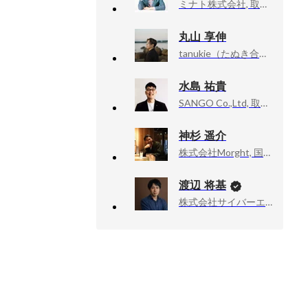
ミナト株式会社, 取締役
丸山 享伸
tanukie（たぬき合同会社）, CEO / Creative Director
。
水島 祐貴
SANGO Co.,Ltd, 取締役
神杉 遥介
株式会社Morght, 国内事業部
渡辺 将基
株式会社サイバーエージェント, 新R25編集長