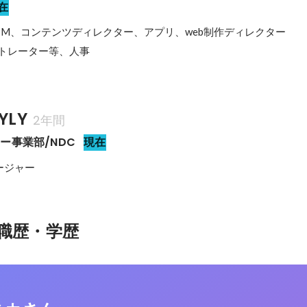
在
M、コンテンツディレクター、アプリ、web制作ディレクター

ストレーター等、人事
YLY
2年間
ー事業部/NDC
現在
ージャー
職歴・学歴