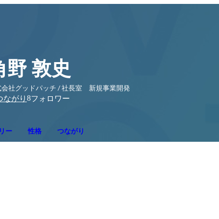
角野 敦史
式会社グッドパッチ / 社長室 新規事業開発
8
つながり
フォロワー
リー
性格
つながり