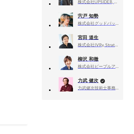
株式会社UPSIDER, 代表取締役
宍戸 知勢
株式会社グッドパッチ, PeopleEmpowermentOffice 中途採用担当
宮田 道生
株式会社IVRy, Strategy & Finance
柳沢 和徹
株式会社ピープルアンドデザイン, 事業開発
力武 健次
者
力武健次技術士事務所, 所長