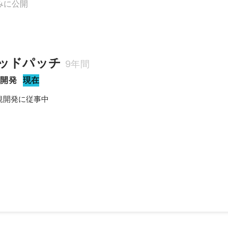
みに公開
ッドパッチ
9年間
業開発
現在
規開発に従事中
る面接アシストAI「HRmony AI 面接インテリジェンス」の事業責任