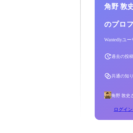
角野 敦
のプロ
Wantedl
過去の投
共通の知
角野 敦史
ログイン