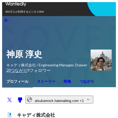
アプリを使う
400万人が利用するビジネスSNS
神原 淳史
キャディ株式会社 / Engineering Manager, Drawer
20
9
つながり
フォロワー
プロフィール
ストーリー
性格
つながり
atsukanrock.hatenablog.com
+1
キャディ株式会社