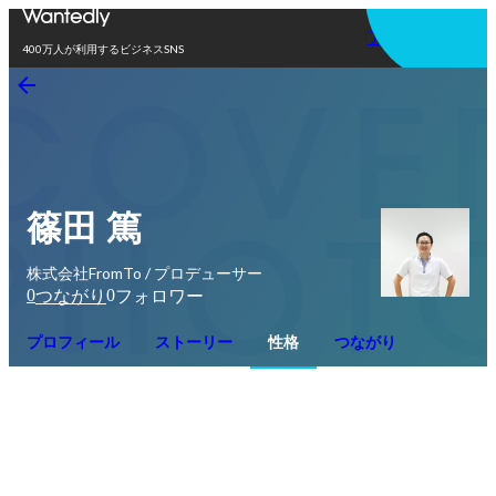
アプリを使う
400万人が利用するビジネスSNS
篠田 篤
株式会社FromTo / プロデューサー
0
0
つながり
フォロワー
プロフィール
ストーリー
性格
つながり