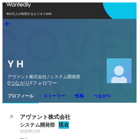
アプリを使う
400万人が利用するビジネスSNS
Y H
アヴァント株式会社 / システム開発部
0
0
つながり
フォロワー
プロフィール
ストーリー
性格
つながり
アヴァント株式会社
システム開発部
現在
2022年11月
-