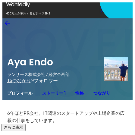
アプリを使う
400万人が利用するビジネスSNS
Aya Endo
ランサーズ株式会社 / 経営企画部
16
9
つながり
フォロワー
プロフィール
ストーリー 1
性格
つながり
6年ほどPR会社、IT関連のスタートアップや上場企業の広
報の仕事をしています。
さらに表示