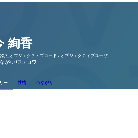
今 絢香
式会社オブジェクティブコード / オブジェクティブユーザ
0
ながり
フォロワー
リー
性格
つながり