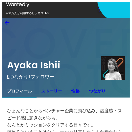
アプリを使う
400万人が利用するビジネスSNS
Ayaka Ishii
0
1
つながり
フォロワー
プロフィール
ストーリー
性格
つながり
ひょんなことからベンチャー企業に飛び込み、温度感・ス
ピード感に驚きながらも、

なんとかミッションをクリアする日々です。

慣れるということはなく、一つクリアしたらまた新たなミ