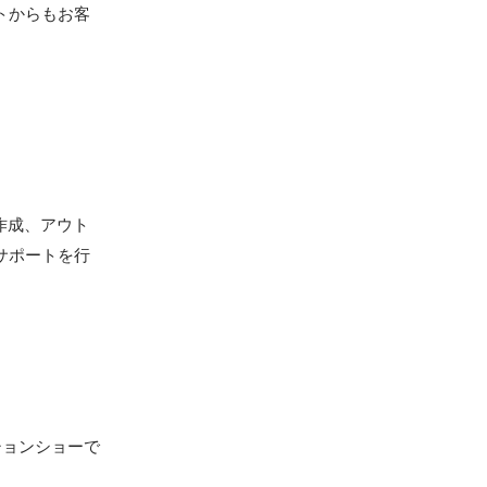
トからもお客
作成、アウト
サポートを行
ションショーで