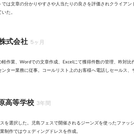
トでは文章の分かりやすさや人当たりの良さを評価されクライアン
ていた。
株式会社
5ヶ月
軽作業、Wordでの文章作成、Excelにて獲得件数の管理、昨対比
センター業務に従事。コールリスト上のお客様へ電話しセールス、
原高等学校
3年間
ースを選択した。児島フェスで開催されるジーンズを使ったファッ
卒業制作ではウェディングドレスを作成。