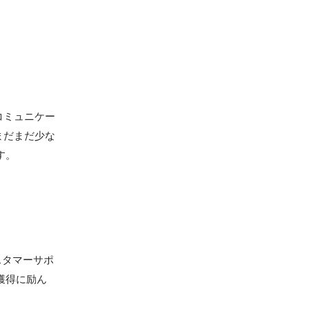
コミュニケー
まだまだ少な
す。
スタマーサポ
獲得に励ん