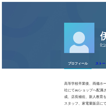
0
つ
プロフィール
ストー
高等学校卒業後、両備ホ
社にてauショップへ配属さ
成、店長補佐、新人教育を
スタッフ、家電量販店にて