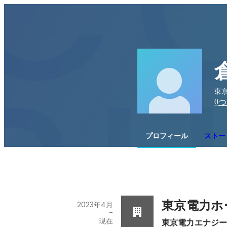
東
0
つ
プロフィール
ストー
東京電力ホ
2023年4月
-
現在
東京電力エナジ