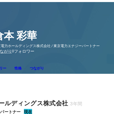
倉本 彩華
京電力ホールディングス株式会社 / 東京電力エナジーパートナー
0
ながり
フォロワー
リー
性格
つながり
ールディングス株式会社
3年間
ーパートナー
現在