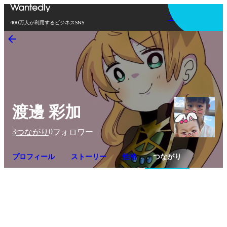
アプリを使う
400万人が利用するビジネスSNS
渡邊 彩加
3
0
つながり
フォロワー
プロフィール
ストーリー
性格
つながり