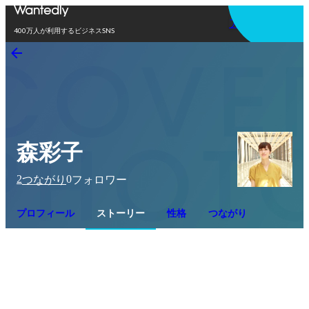
アプリを使う
400万人が利用するビジネスSNS
森彩子
2
0
つながり
フォロワー
プロフィール
ストーリー
性格
つながり