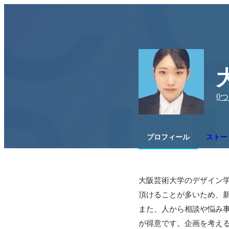
0
つ
プロフィール
ストー
大阪芸術大学のデザイン
頂けることが多いため、新
また、人から相談や悩み
が得意です。企画を考え