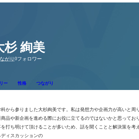
大杉 絢美
0
ながり
フォロワー
リー
性格
つながり
学科から参りました大杉絢美です。私は発想力や企画力が高いと周
商品や新企画を進める際にお役に立てるのではないかと思っており
事を打ち明けて頂けることが多いため、話を聞くことと解決策を考
るディスカッションの