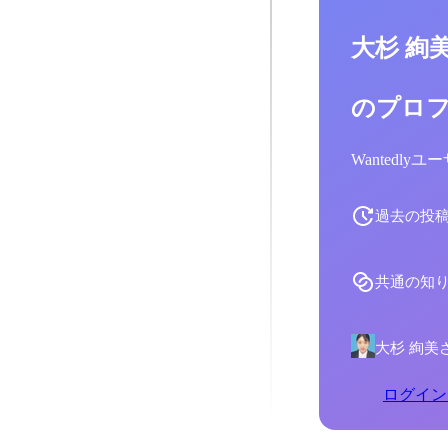
大杉 絢
のプロ
Wantedl
過去の投
共通の知
大杉 絢美
ログイン