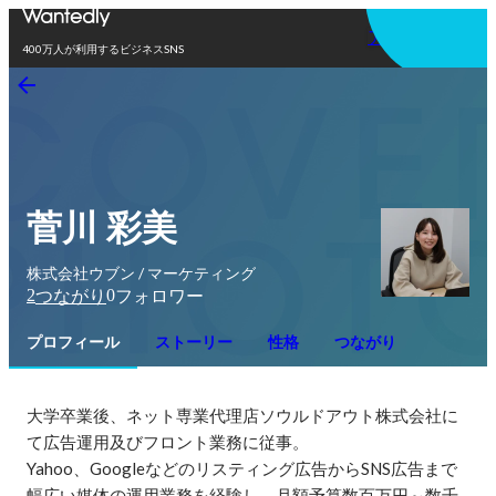
アプリを使う
400万人が利用するビジネスSNS
菅川 彩美
株式会社ウブン / マーケティング
2
0
つながり
フォロワー
プロフィール
ストーリー
性格
つながり
大学卒業後、ネット専業代理店ソウルドアウト株式会社に
て広告運用及びフロント業務に従事。

Yahoo、Googleなどのリスティング広告からSNS広告まで
幅広い媒体の運用業務を経験し、月額予算数百万円～数千