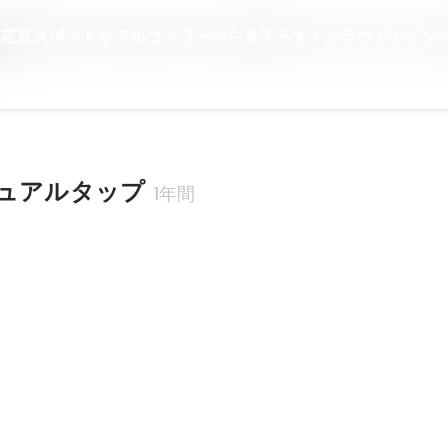
花見スポットをアルコタワーから見下ろす！クラウドナイン
ュアルタップ
1年間
業