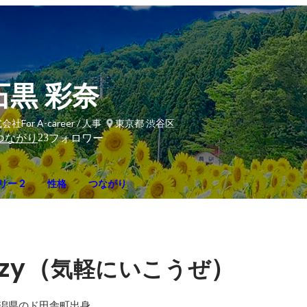
石黒 彩奈
社For A-career / 人事
東京都 渋谷区
23
つながり
フォロワー
リー 2
性格
つながり
azy（
）
気軽にいこうぜ
新潟県のド田舎町出身。
