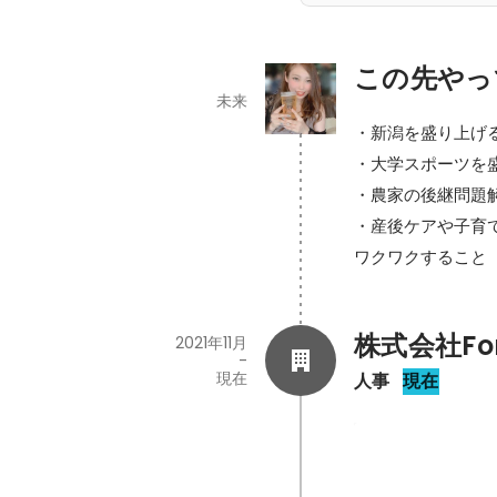
この先やっ
未来
・新潟を盛り上げる
・大学スポーツを盛
・農家の後継問題解
・産後ケアや子育
ワクワクすること
株式会社For 
2021年11月
-
現在
人事
現在
新卒採用60名
2024年4月