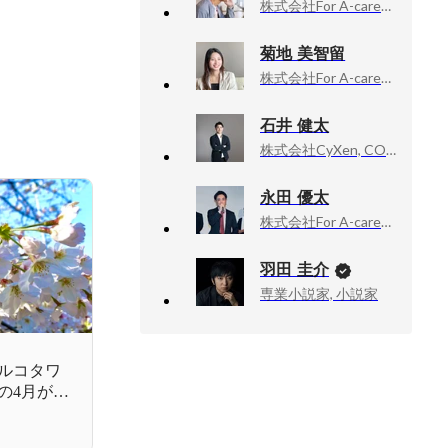
株式会社For A-career, 株式会社For A-career
菊地 美智留
株式会社For A-career, 人事
石井 健太
株式会社CyXen, COO
永田 優太
株式会社For A-career, 執行役員 リクロジ事業本部長
羽田 圭介
専業小説家, 小説家
ルコタワ
の4月が始