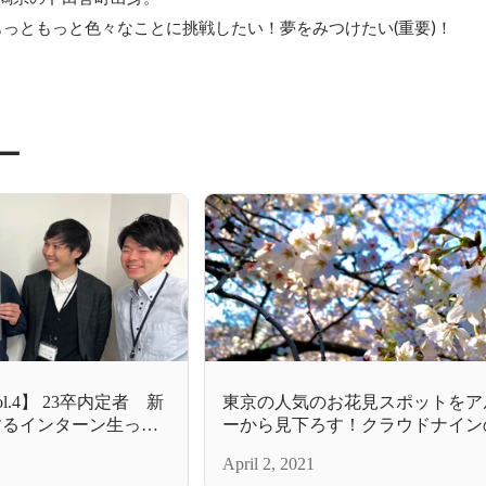
っともっと色々なことに挑戦したい！夢をみつけたい(重要)！

ー
l.4】 23卒内定者 新
東京の人気のお花見スポットをア
するインターン生って
ーから見下ろす！クラウドナイン
まりました★
April 2, 2021