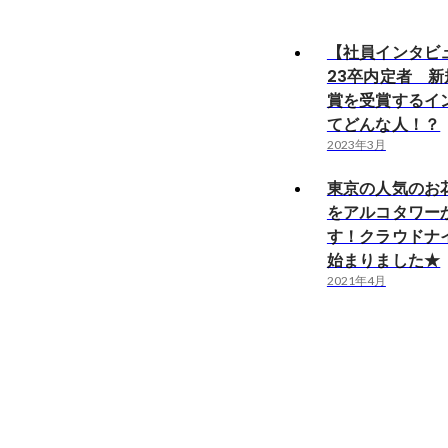
【社員インタビュー
23卒内定者 新
賞を受賞するイ
てどんな人！？
2023年3月
東京の人気のお
をアルコタワー
す！クラウドナ
始まりました★
2021年4月