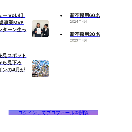
 vol.4】
新卒採用60名
規事業MVP
2024年4月
ンターン生っ
新卒採用30名
2023年4月
花見スポット
から見下ろ
インの4月が
ログインしてプロフィールを閲覧