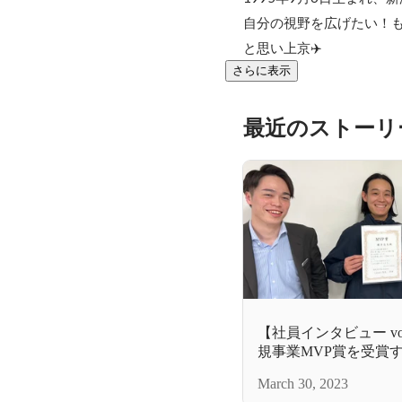
自分の視野を広げたい！も
と思い上京✈️
さらに表示
最近のストーリ
【社員インタビュー vo
規事業MVP賞を受賞
どんな人！？
March 30, 2023