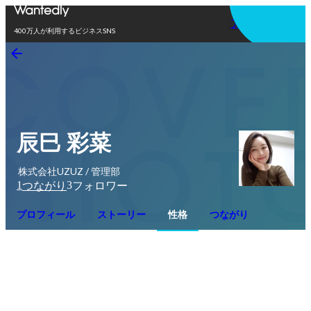
アプリを使う
400万人が利用するビジネスSNS
辰巳 彩菜
株式会社UZUZ / 管理部
1
3
つながり
フォロワー
プロフィール
ストーリー
性格
つながり