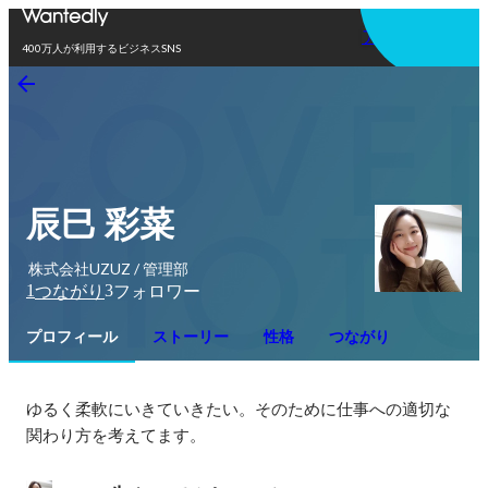
アプリを使う
400万人が利用するビジネスSNS
辰巳 彩菜
株式会社UZUZ / 管理部
1
3
つながり
フォロワー
プロフィール
ストーリー
性格
つながり
ゆるく柔軟にいきていきたい。そのために仕事への適切な
関わり方を考えてます。