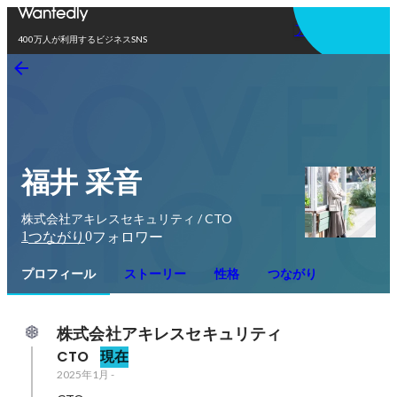
アプリを使う
400万人が利用するビジネスSNS
福井 采音
株式会社アキレスセキュリティ / CTO
1
0
つながり
フォロワー
プロフィール
ストーリー
性格
つながり
株式会社アキレスセキュリティ
CTO
現在
2025年1月
-