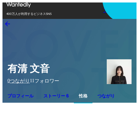
アプリを使う
400万人が利用するビジネスSNS
有清 文音
0
11
つながり
フォロワー
プロフィール
ストーリー 6
性格
つながり