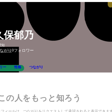
久保郁乃
愛知
0
ながり
フォロワー
リー
性格
つながり
この人をもっと知ろう
ロフィールは、つながりをリクエストして承認されると表示できま